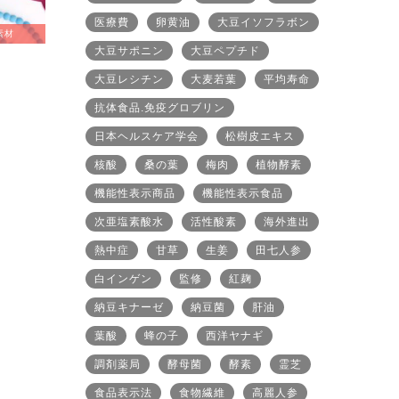
医療費
卵黄油
大豆イソフラボン
素材
大豆サポニン
大豆ペプチド
大豆レシチン
大麦若葉
平均寿命
抗体食品.免疫グロブリン
日本ヘルスケア学会
松樹皮エキス
核酸
桑の葉
梅肉
植物酵素
機能性表示商品
機能性表示食品
次亜塩素酸水
活性酸素
海外進出
熱中症
甘草
生姜
田七人参
白インゲン
監修
紅麹
納豆キナーゼ
納豆菌
肝油
葉酸
蜂の子
西洋ヤナギ
調剤薬局
酵母菌
酵素
霊芝
食品表示法
食物繊維
高麗人参