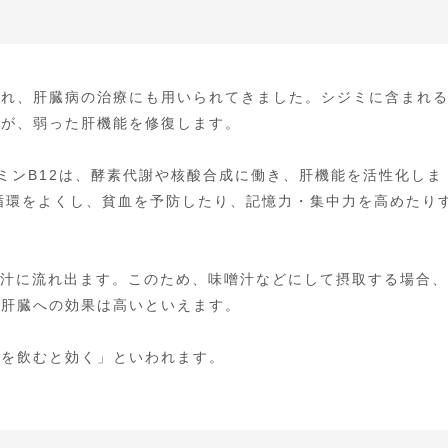
られ、肝臓病の治療にも用いられてきました。シジミに含まれ
質が、弱った肝機能を修復します。
ンB12は、酵素代謝や核酸合成に働き、肝機能を活性化しま
液循環をよくし、貧血を予防したり、記憶力・集中力を高めたり
煮汁に流れ出ます。このため、味噌汁などにして摂取する場合、
、肝臓への効果は高いといえます。
を飲むと効く」といわれます。