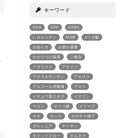
キーワード
DHA
EPA
GABA
る
L-カルニチン
MSM
αリポ酸
お知らせ
お酒の適量
かかりつけ薬局
ご報告
す
アガリクス
アサイー
アスタキサンチン
アセロラ
アルコール消毒液
アロエ
イチョウ葉エキス
イヌリン
ウコン
オリゴ糖
オリーブ
カキ
カシス
カボチャ種子
ガルシニア
キトサン
キャッツクロー
ギムネマ