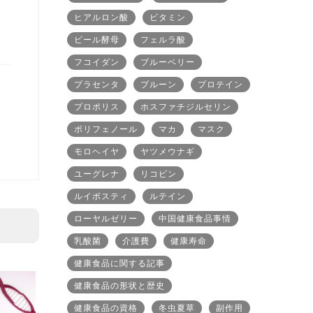
ヒアルロン酸
ビタミン
ビール酵母
フェルラ酸
フコイダン
ブルーベリー
プラセンタ
プルーン
プロテイン
プロポリス
ホスファチジルセリン
ポリフェノール
マカ
マスク
モロヘイヤ
ヤツメウナギ
ユーグレナ
リコピン
ルイボスティ
ルテイン
ローヤルゼリー
中国健康食品事情
乳酸菌
介護費
健康寿命
健康食品に関する記事
健康食品の形状と歴史
健康食品の資格
冬虫夏草
副作用