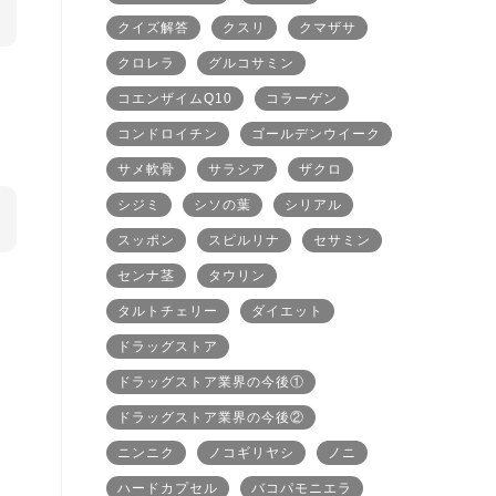
クイズ解答
クスリ
クマザサ
クロレラ
グルコサミン
コエンザイムQ10
コラーゲン
コンドロイチン
ゴールデンウイーク
サメ軟骨
サラシア
ザクロ
シジミ
シソの葉
シリアル
スッポン
スピルリナ
セサミン
センナ茎
タウリン
タルトチェリー
ダイエット
ドラッグストア
ドラッグストア業界の今後①
ドラッグストア業界の今後②
ニンニク
ノコギリヤシ
ノニ
ハードカプセル
バコパモニエラ