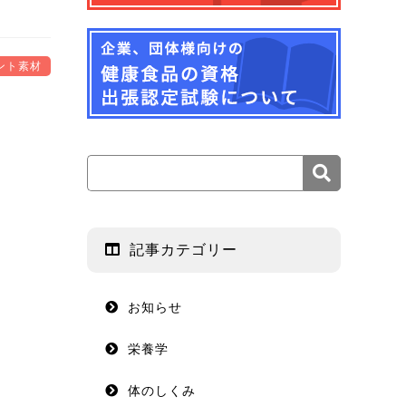
ント素材
記事カテゴリー
お知らせ
栄養学
体のしくみ