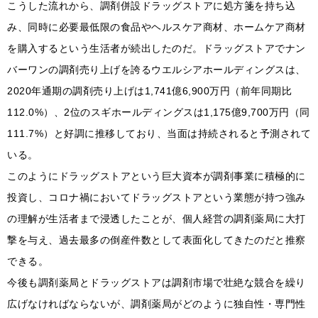
こうした流れから、調剤併設ドラッグストアに処方箋を持ち込
み、同時に必要最低限の食品やヘルスケア商材、ホームケア商材
を購入するという生活者が続出したのだ。ドラッグストアでナン
バーワンの調剤売り上げを誇るウエルシアホールディングスは、
2020年通期の調剤売り上げは1,741億6,900万円（前年同期比
112.0%）、2位のスギホールディングスは1,175億9,700万円（同
111.7%）と好調に推移しており、当面は持続されると予測されて
いる。
このようにドラッグストアという巨大資本が調剤事業に積極的に
投資し、コロナ禍においてドラッグストアという業態が持つ強み
の理解が生活者まで浸透したことが、個人経営の調剤薬局に大打
撃を与え、過去最多の倒産件数として表面化してきたのだと推察
できる。
今後も調剤薬局とドラッグストアは調剤市場で壮絶な競合を繰り
広げなければならないが、調剤薬局がどのように独自性・専門性